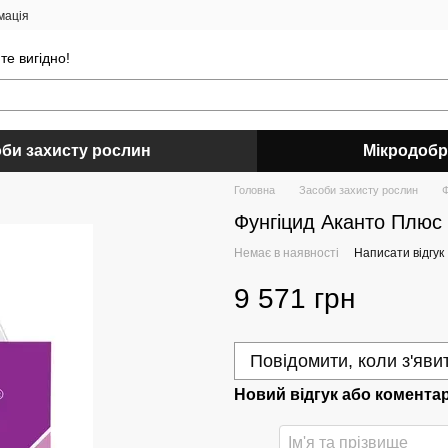
мація
е вигідно!
би захисту рослин
Мікродоб
Головна
Засоби захисту рослин
Ф
Фунгіцид Аканто Плюс 
Немає в наявності
Написати відгук
9 571 грн
Повідомити, коли з'яви
Новий відгук або комента