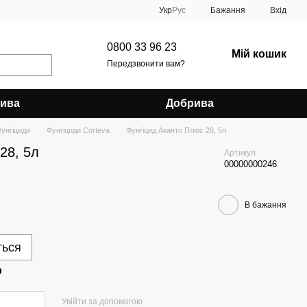
Укр
Рус
Бажання
Вхід
0800 33 96 23
Мій кошик
Передзвонити вам?
рива
Добрива
унгіциди
Фунгіциди Corteva
Фунгіцид Аканто Плюс 28, 5л
28, 5л
Артикул
00000000246
В бажання
ться
р
Увійти за допомогою