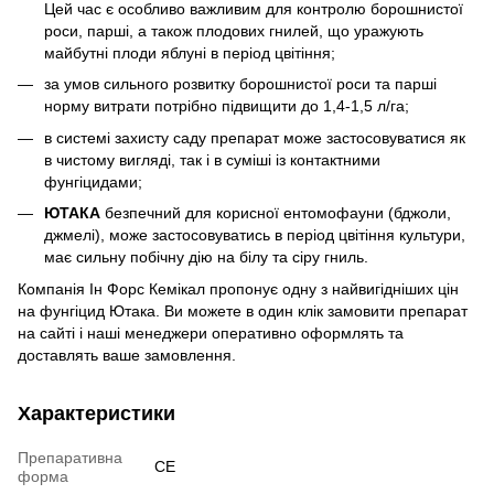
Цей час є особливо важливим для контролю борошнистої
роси, парші, а також плодових гнилей, що уражують
майбутні плоди яблуні в період цвітіння;
за умов сильного розвитку борошнистої роси та парші
норму витрати потрібно підвищити до 1,4-1,5 л/га;
в системі захисту саду препарат може застосовуватися як
в чистому вигляді, так і в суміші із контактними
фунгіцидами;
ЮТАКА
безпечний для корисної ентомофауни (бджоли,
джмелі), може застосовуватись в період цвітіння культури,
має сильну побічну дію на білу та сіру гниль.
Компанія Ін Форс Кемікал пропонує одну з найвигідніших цін
на фунгіцид Ютака. Ви можете в один клік замовити препарат
на сайті і наші менеджери оперативно оформлять та
доставлять ваше замовлення.
Характеристики
Препаративна
СЕ
форма