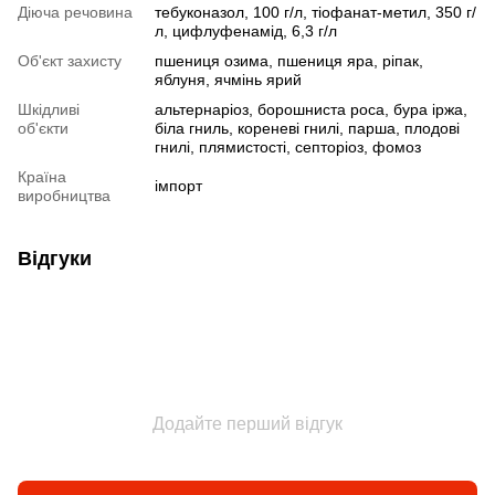
Діюча речовина
тебуконазол, 100 г/л, тіофанат-метил, 350 г/
л, цифлуфенамід, 6,3 г/л
Об'єкт захисту
пшениця озима, пшениця яра, ріпак,
яблуня, ячмінь ярий
Шкідливі
альтернаріоз, борошниста роса, бура іржа,
об'єкти
біла гниль, кореневі гнилі, парша, плодові
гнилі, плямистості, септоріоз, фомоз
Країна
імпорт
виробництва
Відгуки
Додайте перший відгук