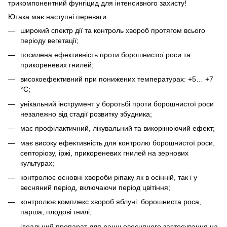
трикомпонентний фунгіцид для інтенсивного захисту!
Ютака має наступні переваги:
широкий спектр дії та контроль хвороб протягом всього
періоду вегетації;
посилена ефективність проти борошнистої роси та
прикореневих гнилей;
високоефективний при понижених температурах: +5… +7
°С;
унікальний інструмент у боротьбі проти борошнистої роси
незалежно від стадії розвитку збудника;
має профілактичний, лікувальний та викорінюючий ефект;
має високу ефективність для контролю борошнистої роси,
септоріозу, іржі, прикореневих гнилей на зернових
культурах;
контролює основні хвороби ріпаку як в осінній, так і у
весняний період, включаючи період цвітіння;
контролює комплекс хвороб яблуні: борошниста роса,
парша, плодові гнилі;
ідеальний препарат для ранньовесняного застосування на