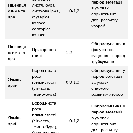
період вегетації,
Пшениця
листя, бура
в умовах
озима та
листкова іржа,
1,0-1,2
сприятливих
яра
фузаріоз
для розвитку
колоса,
хвороб
септоріоз
колоса
Обприскування в
Пшениця
Прикореневі
фазу кінець
озима та
1,2
гнилі
кущення - період
яра
трубкування
Борошниста
Обприскування у
роса,
період вегетації,
Ячмінь
плямистості
0,8-1,0
за умови
ярий
(сітчаста,
слабкого
темно-бура)
розвитку хвороб
Борошниста
Обприскування у
роса,
період вегетації,
плямистості
Ячмінь
в умовах
(сітчаста,
1,0-1,2
ярий
сприятливих
темно-бура),
для розвитку
бура листкова