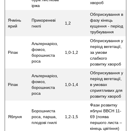
хвороб
іржа
Обприскування в
Ячмінь
Прикореневі
фазу кінець
1,2
ярий
гнилі
кущення - період
трубкування
Обприскування у
Альтернаріоз,
період вегетації,
фомоз,
Ріпак
1,0-1,2
за умови
борошниста
слабкого
роса
розвитку хвороб
Обприскування у
Альтернаріоз,
період вегетації,
фомоз,
Ріпак
1,0-1,4
в умовах
борошниста
сприятливих для
роса
розвитку хвороб
Фази розвитку
Борошниста
яблуні ВВСН 11-
Яблуня
роса, парша,
1,2-1,5
69 (поява
плодові гнилі
першого листа –
кінець цвітіння)