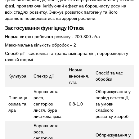
фазі, проявляючи інгібуючий ефект на борошнисту росу на
всіх стадіях розвитку. Знижує розвиток патогену та його
здатність поширюватись на здорові рослини.
Застосування фунгіциду Ютака
Норма витрат робочого розчину - 200-300 л/га
Максимальна кількість обробок – 2
Спосіб дії - системна та трансламінарна дія, перерозподіл у
газовій формі
Норма
Спосіб та час
Культура
Спектр дії
внесення,
обробки
л/га
Борошниста
Обприскування у
Пшениця
роса,
період вегетації,
озима та
септоріоз
0,8-1,0
за умови
яра
листя, бура
слабкого
листкова іржа
розвитку хвороб
Борошниста
роса,
Обприскування у
септоріоз