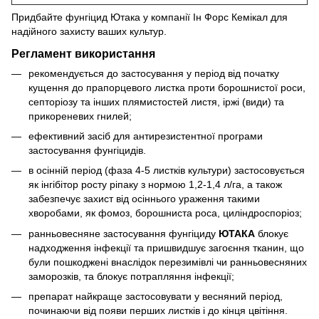
Придбайте фунгіцид Ютака у компанії Ін Форс Кемікал для
надійного захисту ваших культур.
Регламент використання
рекомендується до застосування у період від початку
кущення до прапорцевого листка проти борошнистої роси,
септоріозу та інших плямистостей листя, іржі (види) та
прикореневих гнилей;
ефективний засіб для антирезистентної програми
застосування фунгіцидів.
в осінній період (фаза 4-5 листків культури) застосовується
як інгібітор росту ріпаку з нормою 1,2-1,4 л/га, а також
забезпечує захист від осіннього ураження такими
хворобами, як фомоз, борошниста роса, циліндроспоріоз;
ранньовесняне застосування фунгіциду
ЮТАКА
блокує
надходження інфекції та пришвидшує загоєння тканин, що
були пошкоджені внаслідок перезимівлі чи ранньовесняних
заморозків, та блокує потрапляння інфекції;
препарат найкраще застосовувати у весняний період,
починаючи від появи перших листків і до кінця цвітіння.