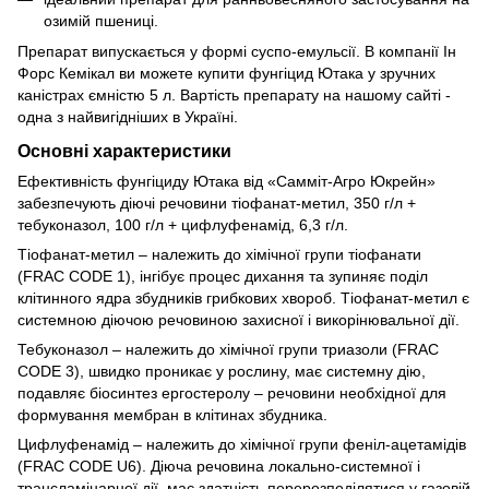
озимій пшениці.
Препарат випускається у формі суспо-емульсії. В компанії Ін
Форс Кемікал ви можете купити фунгіцид Ютака у зручних
каністрах ємністю 5 л. Вартість препарату на нашому сайті -
одна з найвигідніших в Україні.
Основні характеристики
Ефективність фунгіциду Ютака від «Самміт-Агро Юкрейн»
забезпечують діючі речовини тіофанат-метил, 350 г/л +
тебуконазол, 100 г/л + цифлуфенамід, 6,3 г/л.
Тіофанат-метил – належить до хімічної групи тіофанати
(FRAC CODE 1), інгібує процес дихання та зупиняє поділ
клітинного ядра збудників грибкових хвороб. Тіофанат-метил є
системною діючою речовиною захисної і викорінювальної дії.
Тебуконазол – належить до хімічної групи триазоли (FRAC
CODE 3), швидко проникає у рослину, має системну дію,
подавляє біосинтез ергостеролу – речовини необхідної для
формування мембран в клітинах збудника.
Цифлуфенамід – належить до хімічної групи феніл-ацетамідів
(FRAC CODE U6). Діюча речовина локально-системної і
трансламінарної дії, має здатність перерозподілятися у газовій