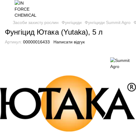
Засоби захисту рослин
Фунгіциди
Фунгіциди Summit Agro
Ф
Фунгіцид Ютака (Yutaka), 5 л
Артикул:
00000016433
Написати відгук