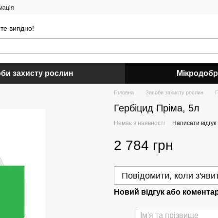
мація
е вигідно!
би захисту рослин
Мікродоб
Головна
Засоби захисту рослин
Г
Гербіцид Пріма, 5л
Немає в наявності
Написати відгук
2 784 грн
Повідомити, коли з'яви
Новий відгук або комента