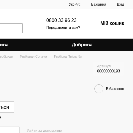
Укр
Рус
Бажання
Вхід
0800 33 96 23
Мій кошик
Передзвонити вам?
рива
Добрива
ербіциди
Гербіциди Corteva
Гербіцид Пріма, 5л
Артикул
00000000193
В бажання
ться
р
Увійти за допомогою