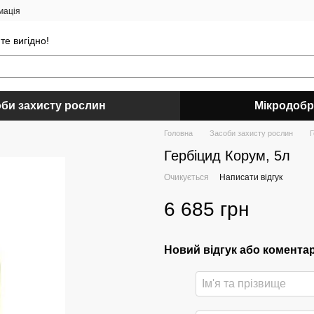
мація
е вигідно!
би захисту рослин
Мікродоб
Головна
Засоби захисту рослин
Г
Гербіцид Корум, 5л
Очикується
Написати відгук
6 685 грн
Новий відгук або комента