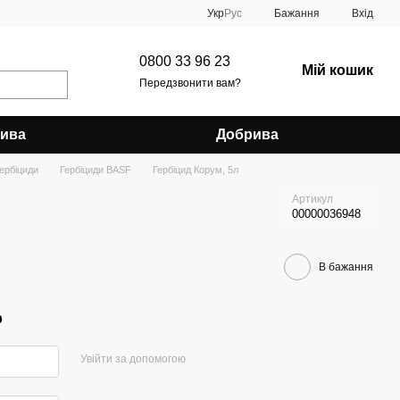
Укр
Рус
Бажання
Вхід
0800 33 96 23
Мій кошик
Передзвонити вам?
рива
Добрива
ербіциди
Гербіциди BASF
Гербіцид Корум, 5л
Артикул
00000036948
В бажання
р
Увійти за допомогою