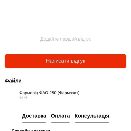
Додайте перший відгук
Написати відгук
Файли
Фарморіц ФАО 280 (Фармзаат)
94 КБ
JPG
Доставка
Оплата
Консультація
Способи доставки