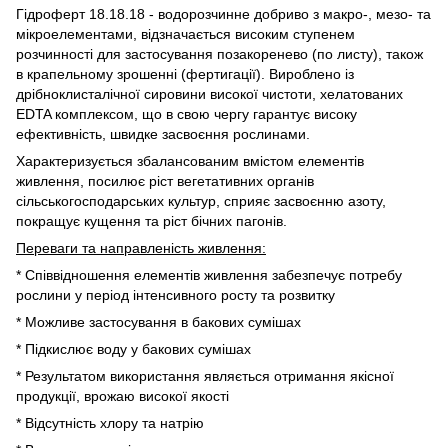
Гідроферт 18.18.18 - водорозчинне добриво з макро-, мезо- та
мікроелементами, відзначається високим ступенем
розчинності для застосування позакоренево (по листу), також
в крапельному зрошенні (фертигації). Вироблено із
дрібноклисталічної сировини високої чистоти, хелатованих
EDTA комплексом, що в свою чергу гарантує високу
ефективність, швидке засвоєння рослинами.
Характеризується збалансованим вмістом елементів
живлення, посилює ріст вегетативних органів
сільськогосподарських культур, сприяє засвоєнню азоту,
покращує кущення та ріст бічних пагонів.
Переваги та направленість живлення:
* Співвідношення елементів живлення забезпечує потребу
рослини у період інтенсивного росту та розвитку
* Можливе застосування в бакових сумішах
* Підкислює воду у бакових сумішах
* Результатом використання являється отримання якісної
продукції, врожаю високої якості
* Відсутність хлору та натрію