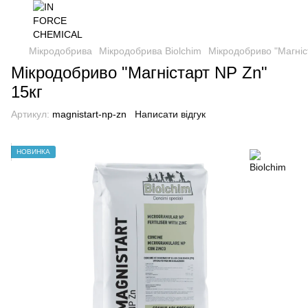
Мікродобрива
Мікродобрива Biolchim
Мікродобриво "Магніс
Мікродобриво "Магністарт NP Zn"
15кг
Артикул:
magnistart-np-zn
Написати відгук
НОВИНКА