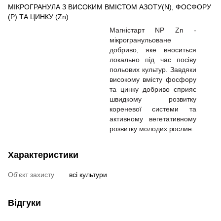
MІКРОГРАНУЛА З ВИСОКИМ ВМІСТОМ АЗОТУ(N), ФОСФОРУ
(P) TА ЦИНКУ (Zn)
Магністарт
NP Zn -
мікрогранульоване
добриво, яке вноситься
локально під час посіву
польових культур. Завдяки
високому вмісту фосфору
та цинку добриво сприяє
швидкому розвитку
кореневої системи та
активному вегетативному
розвитку молодих
рослин.
Характеристики
Об'єкт захисту
всі культури
Відгуки