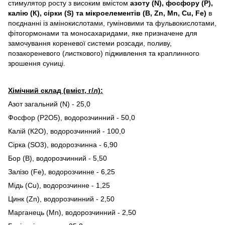
стимулятор росту з високим вмістом
азоту (N), фосфору (Р),
калію (К), сірки (S) та мікроелементів (В, Zn, Mn, Cu, Fe)
в
поєднанні із амінокислотами, гуміновими та фульвокислотами,
фітогормонами та моносахаридами, яке призначене для
замочування кореневої системи розсади, поливу,
позакореневого (листкового) підживлення та краплинного
зрошення суниці.
Хімічний склад (вміст, г/л):
Азот загальний (N) - 25,0
Фосфор (Р2О5), водорозчинний - 50,0
Калій (К2О), водорозчинний - 100,0
Сірка (SO3), водорозчинна - 6,90
Бор (В), водорозчинний - 5,50
Залізо (Fe), водорозчинне - 6,25
Мідь (Cu), водорозчинне - 1,25
Цинк (Zn), водорозчинний - 2,50
Марганець (Mn), водорозчинний - 2,50