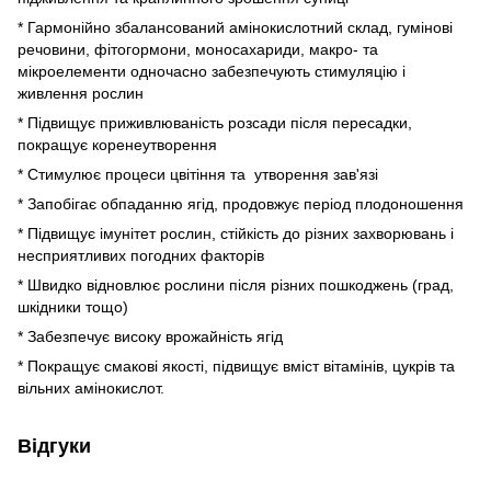
* Гармонійно збалансований амінокислотний склад, гумінові
речовини, фітогормони, моносахариди, макро- та
мікроелементи одночасно забезпечують стимуляцію і
живлення рослин
* Підвищує приживлюваність розсади після пересадки,
покращує коренеутворення
* Стимулює процеси цвітіння та утворення зав'язі
* Запобігає обпаданню ягід, продовжує період плодоношення
* Підвищує імунітет рослин, стійкість до різних захворювань і
несприятливих погодних факторів
* Швидко відновлює рослини після різних пошкоджень (град,
шкідники тощо)
* Забезпечує високу врожайність ягід
* Покращує смакові якості, підвищує вміст вітамінів, цукрів та
вільних амінокислот.
Відгуки