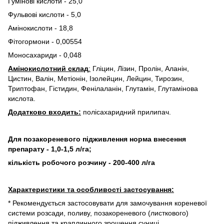
Гумінові кислоти - 25,0
Фульвові кислоти - 5,0
Амінокислоти - 18,8
Фітогормони - 0,00554
Моносахариди - 0,048
Амінокислотний склад
:
Гліцин, Лізин, Пролін, Аланін,
Цистин, Валін, Метіонін, Ізолейцин, Лейцин, Тирозин,
Триптофан, Гістидин, Фенілаланін, Глутамін, Глутамінова
кислота.
Додатково входить:
полісахаридний прилипач.
Для позакореневого підживлення норма внесення
препарату - 1,0-1,5 л/га;
кількість робочого розчину - 200-400 л/га
Характеристики та особливості застосування:
* Рекомендується застосовувати для замочування кореневої
системи розсади, поливу, позакореневого (листкового)
підживлення та краплинного зрошення суниці