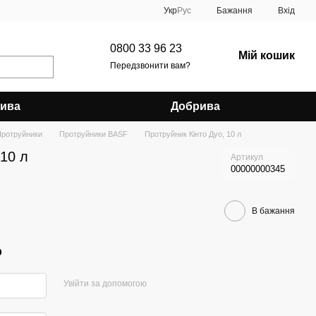
Укр
Рус
Бажання
Вхід
0800 33 96 23
Мій кошик
Передзвонити вам?
рива
Добрива
ротруйники
Протруйники BASF
Протруйник Кінто Дуо, 10 л
 10 л
Артикул
00000000345
В бажання
р
Увійти за допомогою