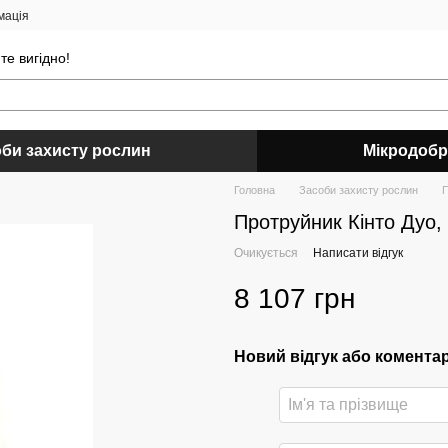
мація
е вигідно!
би захисту рослин
Мікродоб
Головна
Засоби захисту рослин
П
Протруйник Кінто Дуо,
Очикується
Написати відгук
8 107 грн
Новий відгук або комента