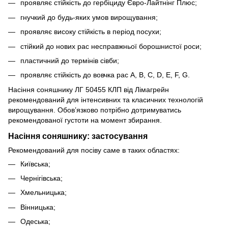
проявляє стійкість до гербіциду Євро-Лайтнінг Плюс;
гнучкий до будь-яких умов вирощування;
проявляє високу стійкість в період посухи;
стійкий до нових рас несправжньої борошнистої роси;
пластичний до термінів сівби;
проявляє стійкість до вовчка рас A, B, C, D, E, F, G.
Насіння соняшнику ЛГ 50455 КЛП від Лімагрейн
рекомендований для інтенсивних та класичних технологій
вирощування. Обов’язково потрібно дотримуватись
рекомендованої густоти на момент збирання.
Насіння соняшнику: застосування
Рекомендований для посіву саме в таких областях:
Київська;
Чернігівська;
Хмельницька;
Вінницька;
Одеська;