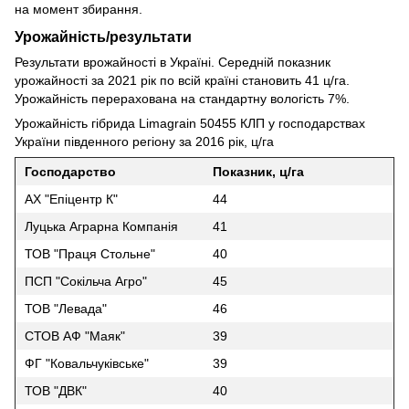
на момент збирання.
Урожайність/результати
Результати врожайності в Україні. Середній показник
урожайності за 2021 рік по всій країні становить 41 ц/га.
Урожайність перерахована на стандартну вологість 7%.
Урожайність гібрида Limagraіn 50455 КЛП у господарствах
України південного регіону за 2016 рік, ц/га
Господарство
Показник, ц/га
АХ "Епіцентр К"
44
Луцька Аграрна Компанія
41
ТОВ "Праця Стольне"
40
ПСП "Сокільча Агро"
45
ТОВ "Левада"
46
СТОВ АФ "Маяк"
39
ФГ "Ковальчуківське"
39
ТОВ "ДВК"
40