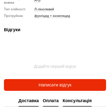
A-G
вовчка
Тип олійності
Л-лінолевий
Протруйник
фунгіцид + інсектицид
Відгуки
Додайте перший відгук
Написати відгук
Доставка
Оплата
Консультація