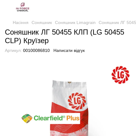
Насіння
Соняшник
Соняшник Limagrain
Соняшник ЛГ 5045
Соняшник ЛГ 50455 КЛП (LG 50455
CLP) Круїзер
Артикул:
00100086810
Написати відгук