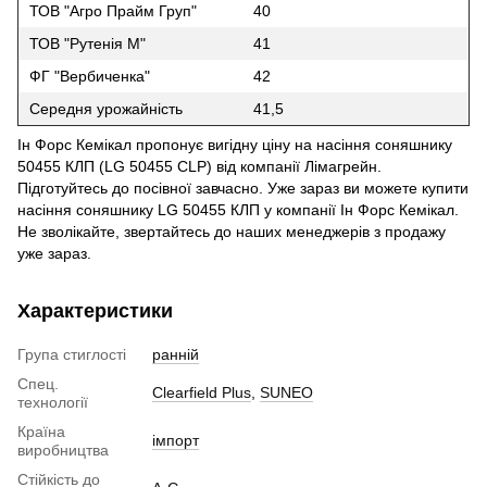
ТОВ "Агро Прайм Груп"
40
ТОВ "Рутенія М"
41
ФГ "Вербиченка"
42
Середня урожайність
41,5
Ін Форс Кемікал пропонує вигідну ціну на насіння соняшнику
50455 КЛП (LG 50455 CLP) від компанії Лімагрейн.
Підготуйтесь до посівної завчасно. Уже зараз ви можете купити
насіння соняшнику LG 50455 КЛП у компанії Ін Форс Кемікал.
Не зволікайте, звертайтесь до наших менеджерів з продажу
уже зараз.
Характеристики
Група стиглості
ранній
Спец.
Clearfield Plus
,
SUNEO
технології
Країна
імпорт
виробництва
Стійкість до