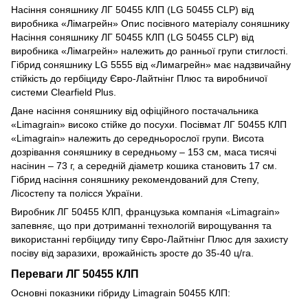
Насіння соняшнику ЛГ 50455 КЛП (LG 50455 CLP) від
виробника «Лімагрейн» Опис посівного матеріалу соняшнику
Насіння соняшнику ЛГ 50455 КЛП (LG 50455 CLP) від
виробника «Лімагрейн» належить до ранньої групи стиглості.
Гібрид соняшнику LG 5555 від «Лимагрейн» має надзвичайну
стійкість до гербіциду Євро-Лайтнінг Плюс та виробничої
системи Clearfield Plus.
Дане насіння соняшнику від офіційного постачальника
«Limagraіn» високо стійке до посухи. Посівмат ЛГ 50455 КЛП
«Limagrain» належить до середньорослої групи. Висота
дозрівання соняшнику в середньому – 153 см, маса тисячі
насінин – 73 г, а середній діаметр кошика становить 17 см.
Гібрид насіння соняшнику рекомендований для Степу,
Лісостепу та полісся України.
Виробник ЛГ 50455 КЛП, французька компанія «Limagrain»
запевняє, що при дотриманні технологій вирощування та
використанні гербіциду типу Євро-Лайтнінг Плюс для захисту
посіву від заразихи, врожайність зросте до 35-40 ц/га.
Переваги ЛГ 50455 КЛП
Основні показники гібриду Limagraіn 50455 КЛП: