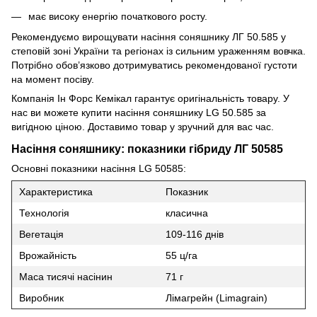
має високу енергію початкового росту.
Рекомендуємо вирощувати насіння соняшнику ЛГ 50.585 у
степовій зоні України та регіонах із сильним ураженням вовчка.
Потрібно обов’язково дотримуватись рекомендованої густоти
на момент посіву.
Компанія Ін Форс Кемікал гарантує оригінальність товару. У
нас ви можете купити насіння соняшнику LG 50.585 за
вигідною ціною. Доставимо товар у зручний для вас час.
Насіння соняшнику: показники гібриду ЛГ 50585
Основні показники насіння LG 50585:
Характеристика
Показник
Технологія
класична
Вегетація
109-116 днів
Врожайність
55 ц/га
Маса тисячі насінин
71 г
Виробник
Лімагрейн (Limagrain)