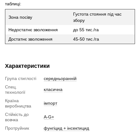
таблиці:
Густота стояння під час
Зона посіву
збору
Недостатнє зволоження
до 55 тис./га
Достатнє зволоження
45-50 тис./га
Характеристики
Група стиглості
середньоранній
Спец.
класична
технології
Країна
імпорт
виробництва
Стійкість до
A-G+
вовчка
Протруйник
фунгіцид + інсектицид