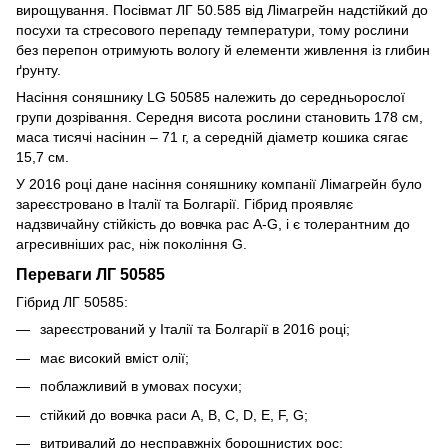
вирощування. Посівмат ЛГ 50.585 від Лімагрейн надстійкий до
посухи та стресового перепаду температури, тому рослини
без перепон отримують вологу й елементи живлення із глибин
ґрунту.
Насіння соняшнику LG 50585 належить до середньорослої
групи дозрівання. Середня висота рослини становить 178 см,
маса тисячі насінин – 71 г, а середній діаметр кошика сягає
15,7 см.
У 2016 році дане насіння соняшнику компанії Лімагрейн було
зареєстровано в Італії та Болгарії. Гібрид проявляє
надзвичайну стійкість до вовчка рас А-G, і є толерантним до
агресивніших рас, ніж покоління G.
Переваги ЛГ 50585
Гібрид ЛГ 50585:
зареєстрований у Італії та Болгарії в 2016 році;
має високий вміст олії;
поблажливий в умовах посухи;
стійкий до вовчка раси A, B, C, D, E, F, G;
витривалий до несправжніх борошнистих рос;