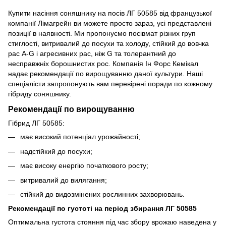
Купити насіння соняшнику на посів ЛГ 50585 від французької
компанії Лімагрейн ви можете просто зараз, усі представлені
позиції в наявності. Ми пропонуємо посівмат різних груп
стиглості, витривалий до посухи та холоду, стійкий до вовчка
рас A-G і агресивних рас, ніж G та толерантний до
несправжніх борошнистих рос. Компанія Ін Форс Кемікал
надає рекомендації по вирощуванню даної культури. Наші
спеціалісти запропонують вам перевірені поради по кожному
гібриду соняшнику.
Рекомендації по вирощуванню
Гібрид ЛГ 50585:
має високий потенціал урожайності;
надстійкий до посухи;
має високу енергію початкового росту;
витривалий до вилягання;
стійкий до видозмінених рослинних захворювань.
Рекомендації по густоті на період збирання ЛГ 50585
Оптимальна густота стояння під час збору врожаю наведена у