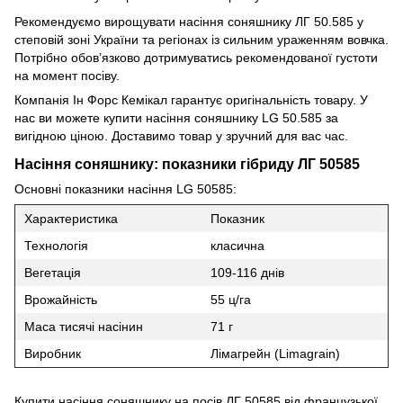
Рекомендуємо вирощувати насіння соняшнику ЛГ 50.585 у
степовій зоні України та регіонах із сильним ураженням вовчка.
Потрібно обов’язково дотримуватись рекомендованої густоти
на момент посіву.
Компанія Ін Форс Кемікал гарантує оригінальність товару. У
нас ви можете купити насіння соняшнику LG 50.585 за
вигідною ціною. Доставимо товар у зручний для вас час.
Насіння соняшнику: показники гібриду ЛГ 50585
Основні показники насіння LG 50585:
Характеристика
Показник
Технологія
класична
Вегетація
109-116 днів
Врожайність
55 ц/га
Маса тисячі насінин
71 г
Виробник
Лімагрейн (Limagrain)
Купити насіння соняшнику на посів ЛГ 50585 від французької