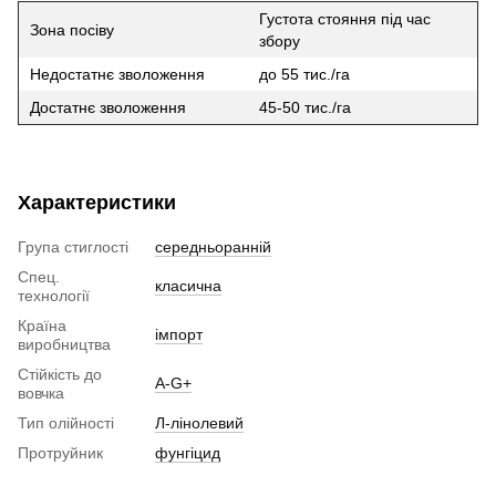
Густота стояння під час
Зона посіву
збору
Недостатнє зволоження
до 55 тис./га
Достатнє зволоження
45-50 тис./га
Характеристики
Група стиглості
середньоранній
Спец.
класична
технології
Країна
імпорт
виробництва
Стійкість до
A-G+
вовчка
Тип олійності
Л-лінолевий
Протруйник
фунгіцид