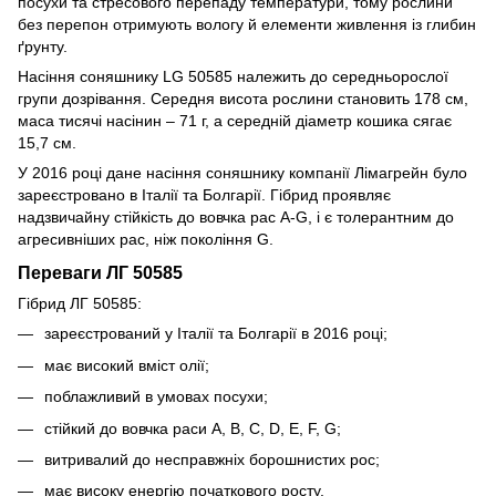
посухи та стресового перепаду температури, тому рослини
без перепон отримують вологу й елементи живлення із глибин
ґрунту.
Насіння соняшнику LG 50585 належить до середньорослої
групи дозрівання. Середня висота рослини становить 178 см,
маса тисячі насінин – 71 г, а середній діаметр кошика сягає
15,7 см.
У 2016 році дане насіння соняшнику компанії Лімагрейн було
зареєстровано в Італії та Болгарії. Гібрид проявляє
надзвичайну стійкість до вовчка рас А-G, і є толерантним до
агресивніших рас, ніж покоління G.
Переваги ЛГ 50585
Гібрид ЛГ 50585:
зареєстрований у Італії та Болгарії в 2016 році;
має високий вміст олії;
поблажливий в умовах посухи;
стійкий до вовчка раси A, B, C, D, E, F, G;
витривалий до несправжніх борошнистих рос;
має високу енергію початкового росту.