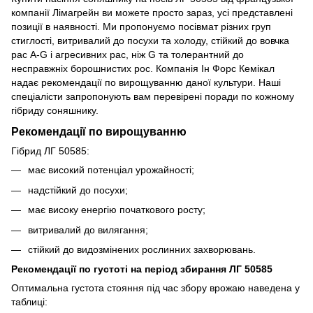
компанії Лімагрейн ви можете просто зараз, усі представлені
позиції в наявності. Ми пропонуємо посівмат різних груп
стиглості, витривалий до посухи та холоду, стійкий до вовчка
рас A-G і агресивних рас, ніж G та толерантний до
несправжніх борошнистих рос. Компанія Ін Форс Кемікал
надає рекомендації по вирощуванню даної культури. Наші
спеціалісти запропонують вам перевірені поради по кожному
гібриду соняшнику.
Рекомендації по вирощуванню
Гібрид ЛГ 50585:
має високий потенціал урожайності;
надстійкий до посухи;
має високу енергію початкового росту;
витривалий до вилягання;
стійкий до видозмінених рослинних захворювань.
Рекомендації по густоті на період збирання ЛГ 50585
Оптимальна густота стояння під час збору врожаю наведена у
таблиці: