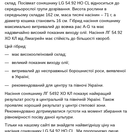
склад. Посівмат соняшнику LG 54.92 НО CL відноситься до
середньорослої групи дозрівання. Висота рослини в
середньому складає 162 см, маса тисячі насінин – 71 г, а
діаметр кошика становить 16 см. Гібрид насіння соняшнику
максимально витривалий до вовчка рас А-G та має
надзвичайно високий показник виходу олії. Насіння ЛГ 54.92
ХО КЛ від Лімагрейн має стійкість до більшості хвороб.
Цей гібрид:
має високоолеїновий склад;
великий показник виходу олії;
витривалий до несправжньої борошнистої роси, виявленої
в Україні;
рекомендований для центру та півночі України.
Насіння соняшнику ЛГ 5492 ХО КЛ показує найкращий
результат росту в центральній та північній Україні. Також
проявляє хороший результат у центрі степової зони.
Рекомендовано дотримуватися густоти на момент збирання та
рівномірності посіву даної культури.
Тільки на нашому сайті ви знайдете найвигіднішу ціну на
насіння соняшнику LG 54.92 НО CL. Ми пропонуємо лише