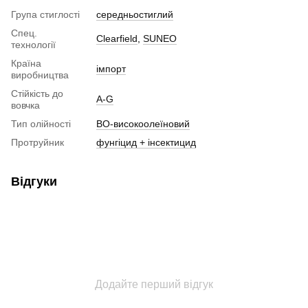
Група стиглості
середньостиглий
Спец.
Clearfield
,
SUNEO
технології
Країна
імпорт
виробництва
Стійкість до
A-G
вовчка
Тип олійності
ВО-високоолеїновий
Протруйник
фунгіцид + інсектицид
Відгуки
Додайте перший відгук