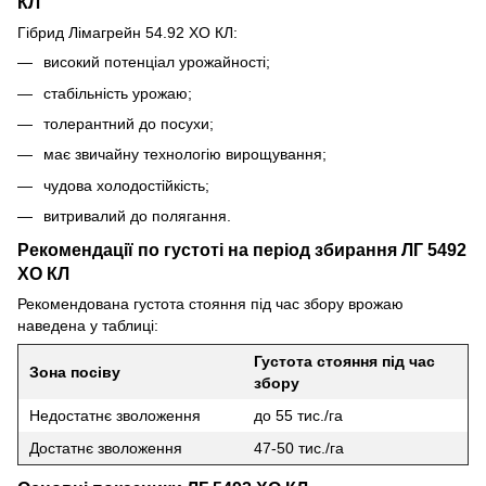
КЛ
Гібрид Лімагрейн 54.92 ХО КЛ:
високий потенціал урожайності;
стабільність урожаю;
толерантний до посухи;
має звичайну технологію вирощування;
чудова холодостійкість;
витривалий до полягання.
Рекомендації по густоті на період збирання ЛГ 5492
ХО КЛ
Рекомендована густота стояння під час збору врожаю
наведена у таблиці:
Густота стояння під час
Зона посіву
збору
Недостатнє зволоження
до 55 тис./га
Достатнє зволоження
47-50 тис./га