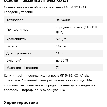
Основні показники ЛГ 5492 ХО КЛ
Основні показники гібриду соняшнику LG 54.92 НО CL
наведені у таблиці:
Технологія
Звичайна
середньостиглий (116-120
Група стиглості
днів)
Урожайність
50 ц/га
Висота
162 см
Діаметр кошика
16 см
Вміст олії
до 50 %
Маса тисячі насінин
71 г
Купити насіння соняшнику на посів ЛГ 5492 ХО КЛ від
французької компанії Limagrain можна вже сьогодні. Ми
продаємо не тільки якісні гібриди соняшнику, а й надаємо
професійні поради по їх вирощуванню.
Характеристики