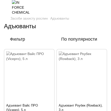
Засоби захисту рослин
Адъюванты
Адъюванты
Фильтр
По популярности
Адъювант Вайс ПРО
Адъювант Роубек (Rowback),
(Vicepro), 5 л
3 л