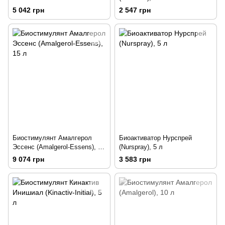
5 042 грн
2 547 грн
Биостимулянт Амалгерол
Биоактиватор Нурспрей
Эссенс (Amalgerol-Essens), 15
(Nurspray), 5 л
л
9 074 грн
3 583 грн