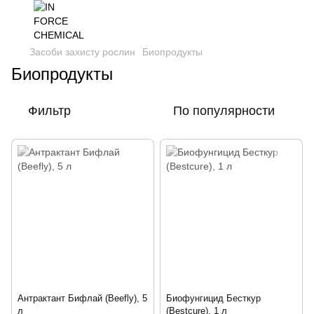
Засоби захисту рослин
Биопродукты
Биопродукты
Фильтр
По популярности
Антрактант Бифлай (Beefly), 5
Биофунгицид Бесткур
л
(Bestcure), 1 л