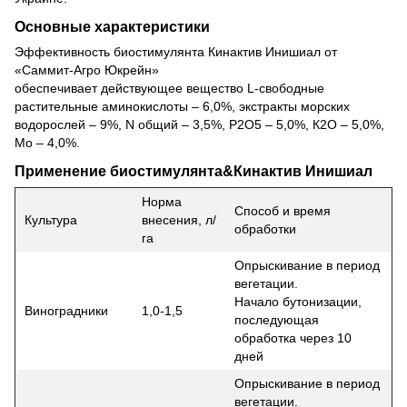
Основные характеристики
Эффективность биостимулянта Кинактив Инишиал от
«Саммит-Агро Юкрейн»
обеспечивает действующее вещество L-свободные
растительные аминокислоты – 6,0%, экстракты морских
водорослей – 9%, N общий – 3,5%, Р2О5 – 5,0%, К2О – 5,0%,
Mo – 4,0%.
Применение биостимулянта&Кинактив Инишиал
Норма
Способ и время
Культура
внесения, л/
обработки
га
Опрыскивание в период
вегетации.
Начало бутонизации,
Виноградники
1,0-1,5
последующая
обработка через 10
дней
Опрыскивание в период
вегетации.