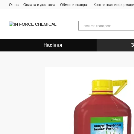
Перейти к основному контенту
О нас
Оплата и доставка
Обмен и возврат
Контактная информац
Насіння
З