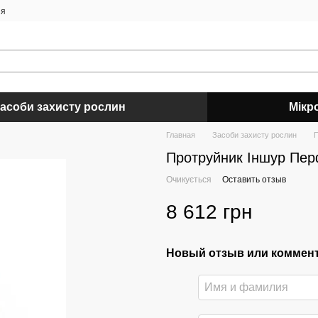
ия
асоби захисту рослин
Мікр
Главная
Засоби захисту рослин
П
Протруйник Іншур Пер
Очикується
Оставить отзыв
8 612 грн
Новый отзыв или коммен