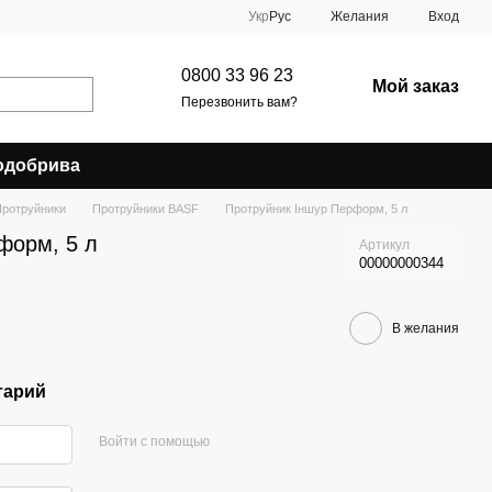
Укр
Рус
Желания
Вход
0800 33 96 23
Мой заказ
Перезвонить вам?
одобрива
ротруйники
Протруйники BASF
Протруйник Іншур Перформ, 5 л
форм, 5 л
Артикул
00000000344
В желания
тарий
Войти с помощью