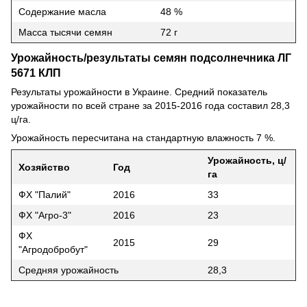
Содержание масла
48 %
Масса тысячи семян
72 г
Урожайность/результаты семян подсолнечника ЛГ
5671 КЛП
Результаты урожайности в Украине. Средний показатель
урожайности по всей стране за 2015-2016 года составил 28,3
ц/га.
Урожайность пересчитана на стандартную влажность 7 %.
Урожайность, ц/
Хозяйство
Год
га
ФХ "Палий"
2016
33
ФХ "Агро-3"
2016
23
ФХ
2015
29
"Агродобробут"
Средняя урожайность
28,3