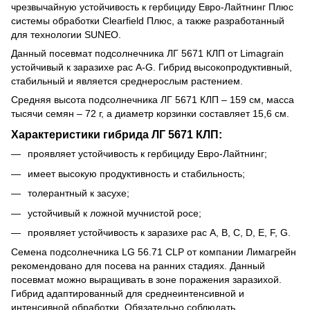
чрезвычайную устойчивость к гербициду Евро-Лайтнинг Плюс
системы обработки Clearfield Плюс, а также разработанный
для технологии SUNEO.
Данный посевмат подсолнечника ЛГ 5671 КЛП от Limagrain
устойчивый к заразихе рас А-G. Гибрид высокопродуктивный,
стабильный и является среднерослым растением.
Средняя высота подсолнечника ЛГ 5671 КЛП – 159 см, масса
тысячи семян – 72 г, а диаметр корзинки составляет 15,6 см.
Характеристики гибрида ЛГ 5671 КЛП:
проявляет устойчивость к гербициду Евро-Лайтнинг;
имеет высокую продуктивность и стабильность;
толерантный к засухе;
устойчивый к ложной мучнистой росе;
проявляет устойчивость к заразихе рас A, B, C, D, E, F, G.
Семена подсолнечника LG 56.71 CLP от компании Лимагрейн
рекомендовано для посева на ранних стадиях. Данный
посевмат можно выращивать в зоне поражения заразихой.
Гибрид адаптированный для среднеинтенсивной и
интенсивной обработки. Обязательно соблюдать