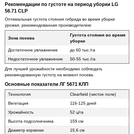
Рекомендации по густоте на период уборки LG
56.71 CLP
Оптимальная густота стояния гибрида во время уборки
урожая, рекомендованная производителем:
Густота стояния во время
Зона посева
уборки
Достаточное увлажнение
до 60 тыс./га
Недостаточное увлажнение
50-55 тыс./га
Для лучшей урожайности необходимо соблюдать
рекомендованную густоту на момент посева.
Основные показатели ЛГ 5671 КЛП
Технология
Clearfield (чистое поле)
Вегетация
116-125 дней
Урожайность
52 ц/га
Высота подсолнечника
159 см
Диаметр корзинки
15,6 см