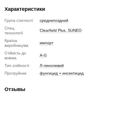
Характеристики
Група стиглості
среднепоздний
Спец.
Clearfield Plus
,
SUNEO
технології
Країна
импорт
виробництва
Стійкість до
A-G
вовчка
Тип олійності
Л-линолевий
Протруйник
фунгицид + инсектицид
Отзывы