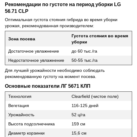
Рекомендации по густоте на период уборки LG
56.71 CLP
Оптимальная густота стояния гибрида во время уборки
урожая, рекомендованная производителем:
Густота стояния во время
Зона посева
уборки
Достаточное увлажнение
до 60 тыс./га
Недостаточное увлажнение
50-55 тыс./га
Для лучшей урожайности необходимо соблюдать
рекомендованную густоту на момент посева.
Основные показатели ЛГ 5671 КЛП
Технология
Clearfield (чистое поле)
Вегетация
116-125 дней
Урожайность
52 ц/га
Высота подсолнечника
159 см
Диаметр корзинки
15,6 см