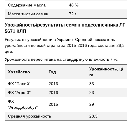
Содержание масла
48 %
Масса тысячи семян
72 г
Урожайность/результаты семян подсолнечника ЛГ
5671 КЛП
Результаты урожайности в Украине. Средний показатель
урожайности по всей стране за 2015-2016 года составил 28,3
ц/га.
Урожайность пересчитана на стандартную влажность 7 %.
Урожайность, ц/
Хозяйство
Год
га
ФХ "Палий"
2016
33
ФХ "Агро-3"
2016
23
ФХ
2015
29
"Агродобробут"
Средняя урожайность
28,3