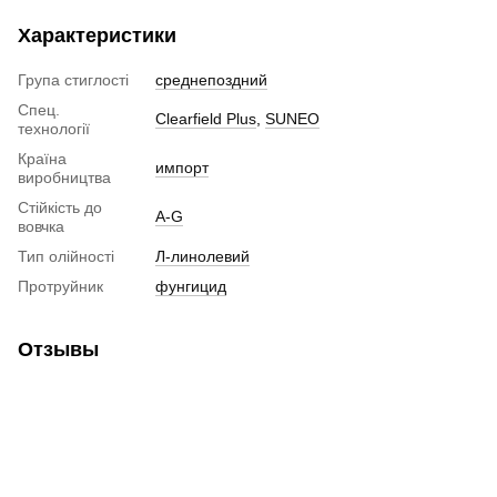
Характеристики
Група стиглості
среднепоздний
Спец.
Clearfield Plus
,
SUNEO
технології
Країна
импорт
виробництва
Стійкість до
A-G
вовчка
Тип олійності
Л-линолевий
Протруйник
фунгицид
Отзывы