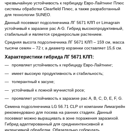
чрезвычайную устойчивость к гербициду Евро-Лайтнинг Плюс
системы обработки Clearfield Плюс, а также разработанный
для технологии SUNEO.
Данный посевмат подсолнечника ЛГ 5671 КЛП от Limagrain
устойчивый к заразихе рас А-G. Гибрид высокопродуктивный,
стабильный и является среднерослым растением.
Средняя высота подсолнечника ЛГ 5671 КЛП – 159 см, масса
тысячи семян – 72 г, а диаметр корзинки составляет 15,6 см.
Характеристики гибрида ЛГ 5671 КЛП:
проявляет устойчивость к гербициду Евро-Лайтнинг;
имеет высокую продуктивность и стабильность;
толерантный к засухе;
устойчивый к ложной мучнистой росе;
проявляет устойчивость к заразихе рас A, B, C, D, E, F, G.
Семена подсолнечника LG 56.71 CLP от компании Лимагрейн
рекомендовано для посева на ранних стадиях. Данный
посевмат можно выращивать в зоне поражения заразихой.
Гибрид адаптированный для среднеинтенсивной и
интенсивной обработки. Обязательно соблюдать