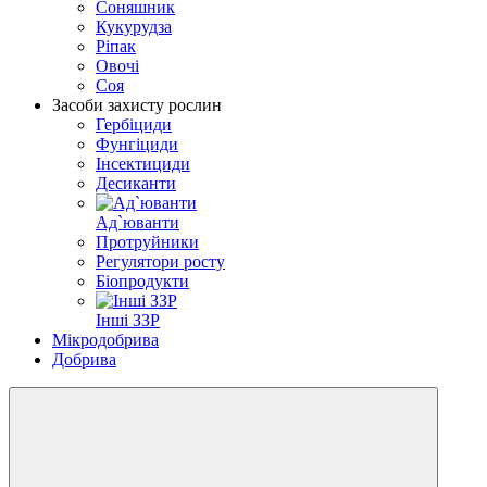
Соняшник
Кукурудза
Ріпак
Овочі
Соя
Засоби захисту рослин
Гербіциди
Фунгіциди
Інсектициди
Десиканти
Ад`юванти
Протруйники
Регулятори росту
Біопродукти
Інші ЗЗР
Мікродобрива
Добрива