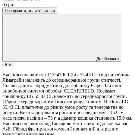
0 грн
Повідомити, коли з'явиться
До обраного
Опис
Насіння соняшнику ЛГ 5543 КЛ (LG 55.43 CL) від виробника
Лімагрейн належить до середньоранньої групи стиглості.
Посіви даного гібриду стійкі до гербіциду Євро-Лайтнінг
виробничої системи обробки CLEARFIELD. Посівмат
соняшнику LG 55.43 CL належить до середньорослої групи.
Гібрид є середньораннім і високопродуктивним. Насіння LG
55.43 CL пластичне до різних умов росту та толерантне до
посухи. Висота дозрівання рослини в середньому – 152 см,
маса тисячі насінин – 73 г, а діаметр кошика становить 15,9 см.
Насіння соняшнику від Limagrain має стійкість до вовчка рас
А-Е. Гібрид французької компанії придатний для різних
технологій вирощування.