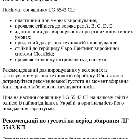
Посівмат соняшнику LG 5543 CL:
пластичний при умовах вирощування;
проявляє стійкість до вовчка рас A, B, C, D, E;
адаптований для вирощування при різних кліматичних
умовах;
придатний для різних технологій вирощування;
стійкий до гербіциду Євро-Лайтнінг виробничої
системи Clearfield;
проявляє еталонну витривалість до посухи.
Рекомендований для вирощування у всіх зонах із
застосуванням різних технологій обробітку. Обов’язково
дотримуйтеся рекомендованої густоти на момент збирання.
Категорично заборонено загущувати посів.
Ціна на насіння соняшнику LG 55.43 CL на нашому сайті є
однією із найвигідніших в Україні, а оригінальність його
походження гарантуємо.
Рекомендації по густоті на період збирання ЛГ
5543 КЛ