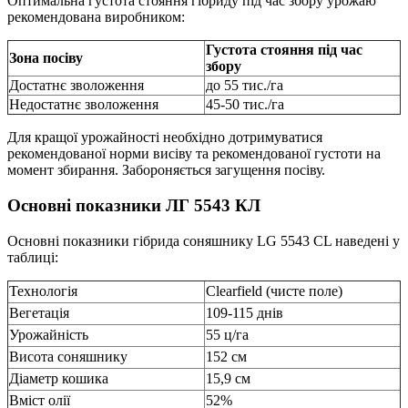
Оптимальна густота стояння гібриду під час збору урожаю
рекомендована виробником:
Густота стояння під час
Зона посіву
збору
Достатнє зволоження
до 55 тис./га
Недостатнє зволоження
45-50 тис./га
Для кращої урожайності необхідно дотримуватися
рекомендованої норми висіву та рекомендованої густоти на
момент збирання. Забороняється загущення посіву.
Основні показники ЛГ 5543 КЛ
Основні показники гібрида соняшнику LG 5543 CL наведені у
таблиці:
Технологія
Clearfield (чисте поле)
Вегетація
109-115 днів
Урожайність
55 ц/га
Висота соняшнику
152 см
Діаметр кошика
15,9 см
Вміст олії
52%