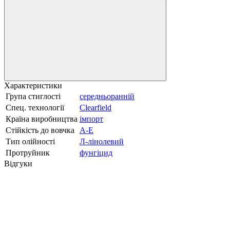
Характеристики
Група стиглості
середньоранній
Спец. технології
Clearfield
Країна виробництва
імпорт
Стійкість до вовчка
А-Е
Тип олійності
Л-лінолевий
Протруйник
фунгіцид
Відгуки