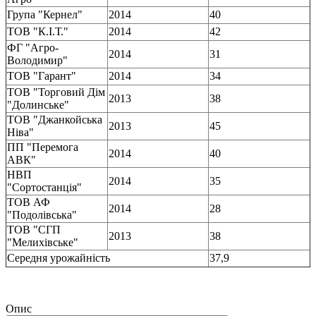
Група "Кернел"
2014
40
ТОВ "К.І.Т."
2014
42
ФГ "Агро-
2014
31
Володимир"
ТОВ "Гарант"
2014
34
ТОВ "Торговий Дім
2013
38
"Долинське"
ТОВ "Джанкойська
2013
45
Ніва"
ПП "Перемога
2014
40
АВК"
НВП
2014
35
"Сортостанція"
ТОВ АФ
2014
28
"Подолівська"
ТОВ "СГП
2013
38
"Мелихівське"
Середня урожайність
37,9
Опис