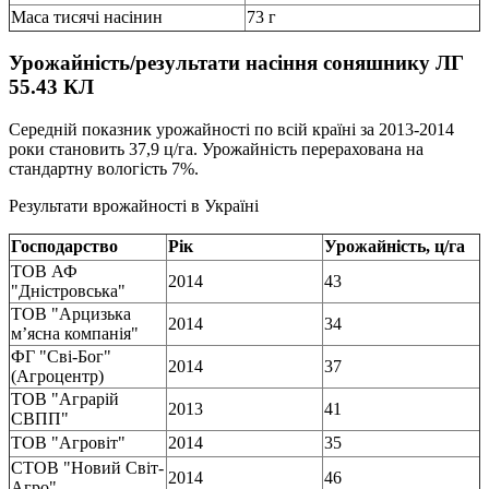
Маса тисячі насінин
73 г
Урожайність/результати насіння соняшнику ЛГ
55.43 КЛ
Середній показник урожайності по всій країні за 2013-2014
роки становить 37,9 ц/га. Урожайність перерахована на
стандартну вологість 7%.
Результати врожайності в Україні
Господарство
Рiк
Урожайність, ц/га
ТОВ АФ
2014
43
"Дністровська"
ТОВ "Арцизька
2014
34
м’ясна компанія"
ФГ "Сві-Бог"
2014
37
(Агроцентр)
ТОВ "Аграрій
2013
41
СВПП"
ТОВ "Агровіт"
2014
35
СТОВ "Новий Світ-
2014
46
Агро"