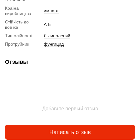
Країна
импорт
виробництва
Стійкість до
А-Е
вовчка
Тип олійності
Л-линолевий
Протруйник
фунгицид
Отзывы
Добавьте первый отзыв
Написать отзыв