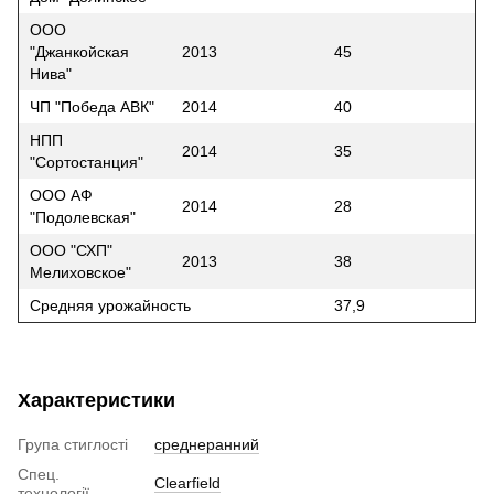
ООО
"Джанкойская
2013
45
Нива"
ЧП "Победа АВК"
2014
40
НПП
2014
35
"Сортостанция"
ООО АФ
2014
28
"Подолевская"
ООО "СХП"
2013
38
Мелиховское"
Средняя урожайность
37,9
Характеристики
Група стиглості
среднеранний
Спец.
Clearfield
технології