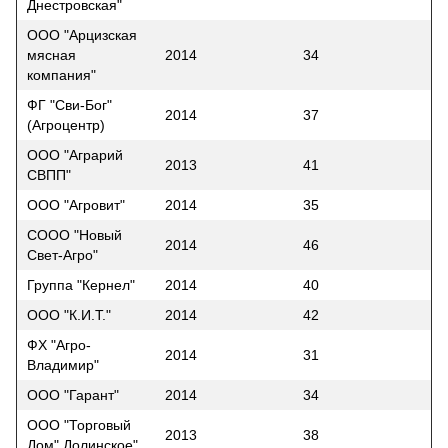
Днестровская"
ООО "Арцизская
мясная
2014
34
компания"
ФГ "Сви-Бог"
2014
37
(Агроцентр)
ООО "Аграрий
2013
41
СВПП"
ООО "Агровит"
2014
35
СООО "Новый
2014
46
Свет-Агро"
Группа "Кернел"
2014
40
ООО "К.И.Т."
2014
42
ФХ "Агро-
2014
31
Владимир"
ООО "Гарант"
2014
34
ООО "Торговый
2013
38
Дом" Долинское"